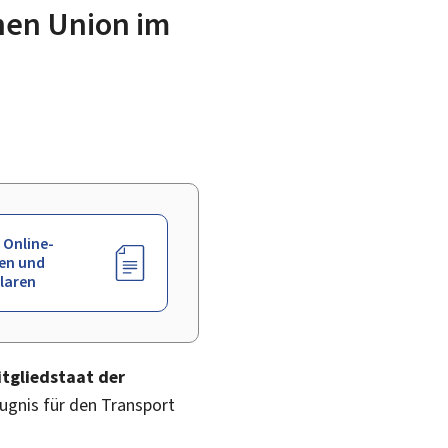
hen Union im
 Online-
en und
laren
itgliedstaat der
eugnis für den Transport