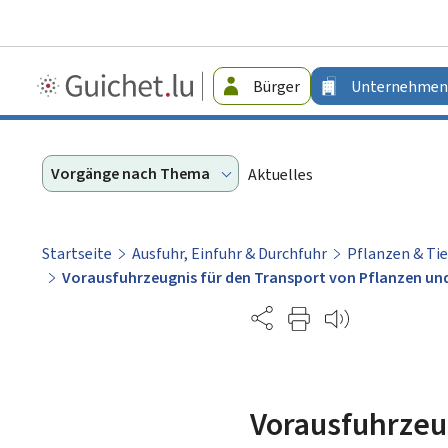
Guichet.lu
Bürger
Unternehmen
-
Unternehmen
Vorgänge nach Thema
Aktuelles
Startseite
Ausfuhr, Einfuhr & Durchfuhr
Pflanzen & Tie
Vorausfuhrzeugnis für den Transport von Pflanzen und 
Partage
Vorausfuhrzeu