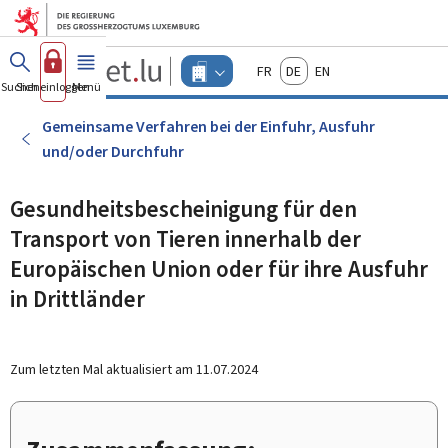
Zum Hauptmenü
Zum Inhalt
Guichet.lu
Français
Deutsch
English
Changer
Suchen
Sich einloggen
Menü
Haupt-
-
d'espace
Unternehmen
-
Gemeinsame Verfahren bei der Einfuhr, Ausfuhr
Menu
und/oder Durchfuhr
unternehmen
actif
Gesundheitsbescheinigung für den
Transport von Tieren innerhalb der
Europäischen Union oder für ihre Ausfuhr
in Drittländer
Zum letzten Mal aktualisiert am
11.07.2024