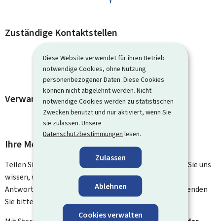
Zuständige Kontaktstellen
Diese Website verwendet für ihren Betrieb
notwendige Cookies, ohne Nutzung
personenbezogener Daten. Diese Cookies
können nicht abgelehnt werden. Nicht
Verwandte Vorgänge und Links
notwendige Cookies werden zu statistischen
Zwecken benutzt und nur aktiviert, wenn Sie
sie zulassen. Unsere
Datenschutzbestimmungen
lesen.
Ihre Meinung interessiert uns
Zulassen
Teilen Sie uns Ihre Meinung zu dieser Seite mit. Lassen Sie uns
wissen, was wir verbessern können. Sie erhalten keine
Ablehnen
Antwort auf Ihr Feedback. Für spezifische Fragen verwenden
Sie bitte das Kontaktformular.
Cookies verwalten