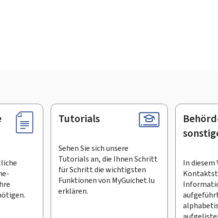
e
Tutorials
Behörd
sonstig
Sehen Sie sich unsere
Tutorials an, die Ihnen Schritt
tliche
In diesem 
für Schritt die wichtigsten
ne-
Kontaktste
Funktionen von MyGuichet.lu
Ihre
Informati
erklären.
ötigen.
aufgeführt
alphabeti
aufgeliste