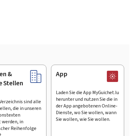
en &
App
e Stellen
Laden Sie die App MyGuichet.lu
herunter und nutzen Sie die in
Verzeichnis sind alle
der App angebotenen Online-
llen, die in unseren
Dienste, wo Sie wollen, wann
onstexten
Sie wollen, wie Sie wollen.
 werden, in
scher Reihenfolge
t.