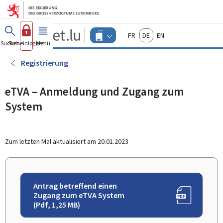
Zum Hauptmenü
Zum Inhalt
Guichet.lu
Français
Deutsch
English
Changer
Suchen
Sich einloggen
Menü
Haupt-
-
d'espace
Unternehmen
-
Registrierung
Menu
unternehmen
actif
eTVA – Anmeldung und Zugang zum
System
Zum letzten Mal aktualisiert am
20.01.2023
Antrag betreffend einen
Zugang zum eTVA System
(Pdf, 1,25 MB)