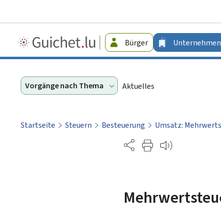
Guichet.lu
Bürger
Unternehmen
-
Unternehmen
Vorgänge nach Thema
Aktuelles
Startseite
Steuern
Besteuerung
Umsatz: Mehrwerts
Partage
Mehrwertsteue