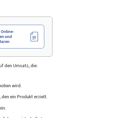
 Online-
en und
laren
uf den Umsatz, die:
hoben wird.
 den ein Produkt erzielt.
in: