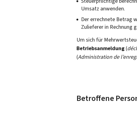
Steuerpflichtige berech
Umsatz anwenden.
Der errechnete Betrag w
Zulieferer in Rechnung g
Um sich für Mehrwertsteue
Betriebsanmeldung
(
décl
(
Administration de l’enreg
Betroffene Perso