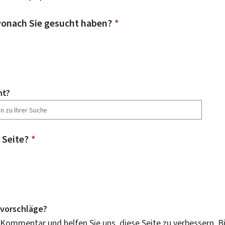
onach Sie gesucht haben?
*
ht?
 Seite?
*
vorschläge?
 Kommentar und helfen Sie uns, diese Seite zu verbessern. B