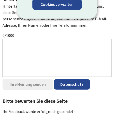
Cookies verwalten
Hinterlassen Sie uns einen Kommentar und helfen Sie uns,
diese Seite zu verbessern. Bitte geben Sie keine
personenbezogenen Daten an, wie zum Beispiel Ihre E-Mail-
Adresse, Ihren Namen oder Ihre Telefonnummer.
0/1000
Ihre Meinung senden
Datenschutz
Bitte bewerten Sie diese Seite
Ihr Feedback wurde
erfolgreich
gesendet!