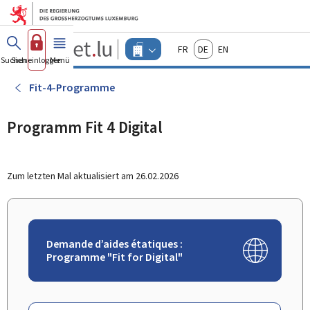
Zum Hauptmenü
Zum Inhalt
Guichet.lu
Français
Deutsch
English
Changer
Suchen
Sich einloggen
Menü
Haupt-
-
d'espace
Unternehmen
-
Fit-4-Programme
Menu
unternehmen
actif
Programm Fit 4 Digital
Zum letzten Mal aktualisiert am
26.02.2026
Demande d’aides étatiques :
Programme "Fit for Digital"