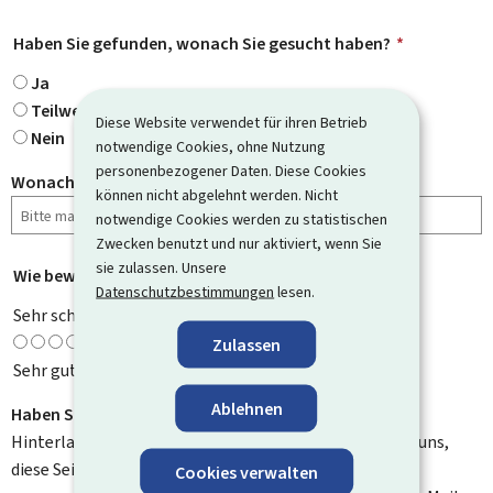
Haben Sie gefunden, wonach Sie gesucht haben?
*
Ja
Teilweise
Diese Website verwendet für ihren Betrieb
Nein
notwendige Cookies, ohne Nutzung
personenbezogener Daten. Diese Cookies
Wonach haben Sie gesucht?
können nicht abgelehnt werden. Nicht
notwendige Cookies werden zu statistischen
Zwecken benutzt und nur aktiviert, wenn Sie
sie zulassen. Unsere
Wie bewerten Sie diese Seite?
*
Datenschutzbestimmungen
lesen.
Sehr schlecht
Zulassen
Sehr gut
Ablehnen
Haben Sie Verbesserungsvorschläge?
Hinterlassen Sie uns einen Kommentar und helfen Sie uns,
diese Seite zu verbessern. Bitte geben Sie keine
Cookies verwalten