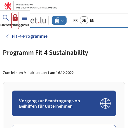
Zum Hauptmenü
Zum Inhalt
Guichet.lu
Français
Deutsch
English
Changer
Suchen
Sich einloggen
Menü
Haupt-
-
d'espace
Unternehmen
-
Fit-4-Programme
Menu
unternehmen
actif
Programm Fit 4 Sustainability
Zum letzten Mal aktualisiert am
16.12.2022
Vorgang zur Beantragung von
Beihilfen für Unternehmen