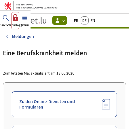
Zum Hauptmenü
Zum Inhalt
Guichet.lu
Français
Deutsch
English
Changer
Suchen
Sich einloggen
Menü
Haupt-
-
d'espace
Bürger
-
Meldungen
Menu
bürger
actif
Eine Berufskrankheit melden
Zum letzten Mal aktualisiert am
18.06.2020
Zu den Online-Diensten und
Formularen