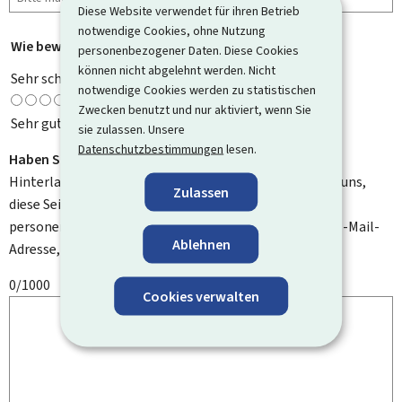
Diese Website verwendet für ihren Betrieb
notwendige Cookies, ohne Nutzung
Wie bewerten Sie diese Seite?
*
personenbezogener Daten. Diese Cookies
können nicht abgelehnt werden. Nicht
Sehr schlecht
notwendige Cookies werden zu statistischen
Zwecken benutzt und nur aktiviert, wenn Sie
Sehr gut
sie zulassen. Unsere
Datenschutzbestimmungen
lesen.
Haben Sie Verbesserungsvorschläge?
Hinterlassen Sie uns einen Kommentar und helfen Sie uns,
Zulassen
diese Seite zu verbessern. Bitte geben Sie keine
personenbezogenen Daten an, wie zum Beispiel Ihre E-Mail-
Ablehnen
Adresse, Ihren Namen oder Ihre Telefonnummer.
0/1000
Cookies verwalten