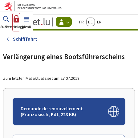
Zum Hauptmenü
Zum Inhalt
Guichet.lu
Français
Deutsch
English
Changer
Suchen
Sich einloggen
Menü
Haupt-
-
d'espace
Bürger
-
Schifffahrt
Menu
bürger
actif
Verlängerung eines Bootsführerscheins
Zum letzten Mal aktualisiert am
27.07.2018
Demande de renouvellement
(Französisch, Pdf, 223 KB)