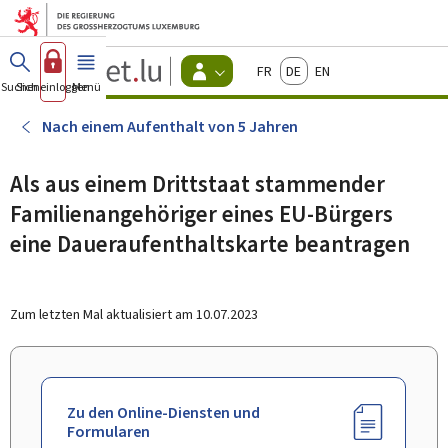
Zum Hauptmenü
Zum Inhalt
Guichet.lu
Français
Deutsch
English
Changer
Suchen
Sich einloggen
Menü
Haupt-
-
d'espace
Bürger
-
Nach einem Aufenthalt von 5 Jahren
Menu
bürger
actif
Als aus einem Drittstaat stammender
Familienangehöriger eines EU-Bürgers
eine Daueraufenthaltskarte beantragen
Zum letzten Mal aktualisiert am
10.07.2023
Zu den Online-Diensten und
Formularen