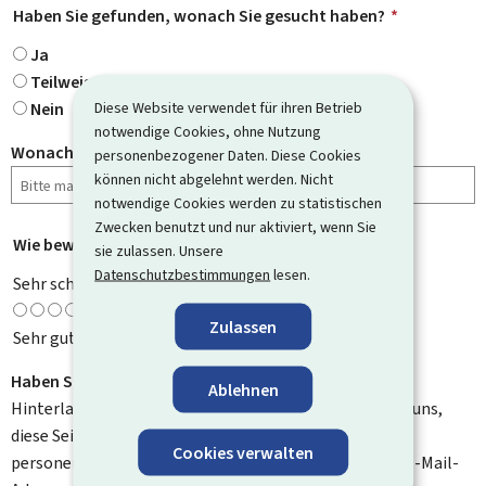
Haben Sie gefunden, wonach Sie gesucht haben?
*
Ja
Teilweise
Diese Website verwendet für ihren Betrieb
Nein
notwendige Cookies, ohne Nutzung
Wonach haben Sie gesucht?
personenbezogener Daten. Diese Cookies
können nicht abgelehnt werden. Nicht
notwendige Cookies werden zu statistischen
Zwecken benutzt und nur aktiviert, wenn Sie
Wie bewerten Sie diese Seite?
*
sie zulassen. Unsere
Datenschutzbestimmungen
lesen.
Sehr schlecht
Zulassen
Sehr gut
Haben Sie Verbesserungsvorschläge?
Ablehnen
Hinterlassen Sie uns einen Kommentar und helfen Sie uns,
diese Seite zu verbessern. Bitte geben Sie keine
Cookies verwalten
personenbezogenen Daten an, wie zum Beispiel Ihre E-Mail-