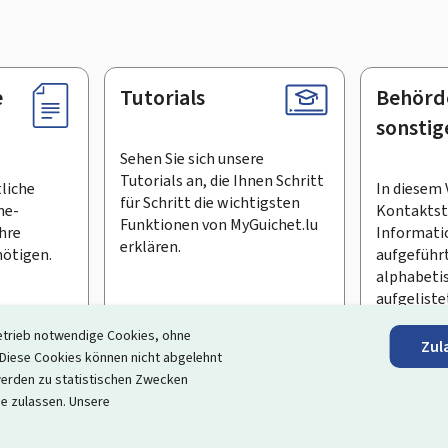
e
Tutorials
Behörd
sonstig
Sehen Sie sich unsere
Tutorials an, die Ihnen Schritt
tliche
In diesem 
für Schritt die wichtigsten
ne-
Kontaktste
Funktionen von MyGuichet.lu
Ihre
Informati
erklären.
ötigen.
aufgeführt
alphabeti
aufgeliste
etrieb notwendige Cookies, ohne
Zul
en Newsletter abonnieren
iese Cookies können nicht abgelehnt
erden zu statistischen Zwecken
ortal, das Ihre Interaktion mit dem Staat vereinfacht
. Es gew
ie zulassen. Unsere
 und Dienstleistungen, die von den Behörden und sonstigen öff