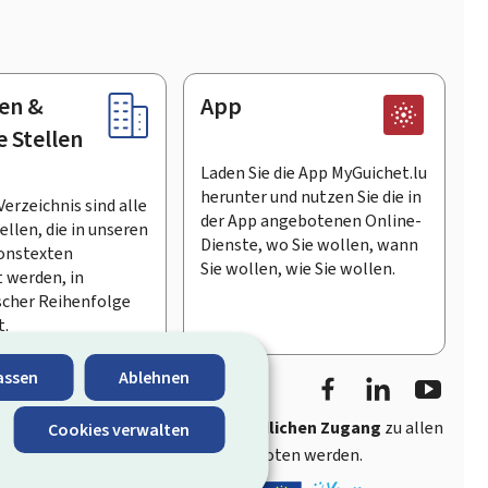
en &
App
e Stellen
Laden Sie die App MyGuichet.lu
herunter und nutzen Sie die in
Verzeichnis sind alle
der App angebotenen Online-
llen, die in unseren
Dienste, wo Sie wollen, wann
onstexten
Sie wollen, wie Sie wollen.
 werden, in
scher Reihenfolge
t.
Facebook
LinkedIn
Youtu
assen
Ablehnen
ährt
schnellen und benutzerfreundlichen Zugang
zu allen
Cookies verwalten
entlichen Stellen Luxemburgs angeboten werden.