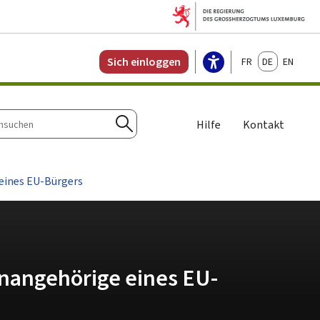
Français
Deutsch
English
Sich einloggen
Hilfe
Kontakt
n
Suchen
eines EU-Bürgers
enangehörige eines EU-