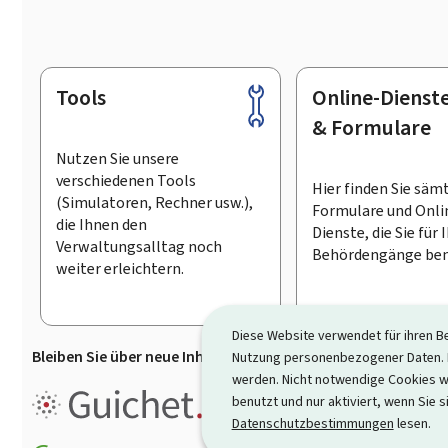
Tools
Online-Dienst
Footer
& Formulare
Nutzen Sie unsere
verschiedenen Tools
Hier finden Sie säm
(Simulatoren, Rechner usw.),
Formulare und Onli
die Ihnen den
Dienste, die Sie für 
Verwaltungsalltag noch
Behördengänge ben
weiter erleichtern.
Diese Website verwendet für ihren B
Bleiben Sie über neue Inhalte auf Guichet.lu informiert
D
Nutzung personenbezogener Daten. D
werden. Nicht notwendige Cookies w
Guichet.lu ist ein
Informationsp
benutzt und nur aktiviert, wenn Sie s
Informationen, Behördengängen
Datenschutzbestimmungen
lesen.