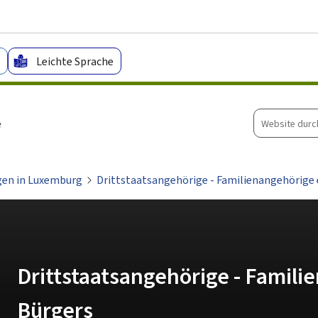
Zum Hauptmenü
Zum Inhalt
Leichte Sprache
Website
e
durchsuche
gen in Luxemburg
Drittstaatsangehörige - Familienangehörige 
Drittstaatsangehörige - Famili
Bürgers