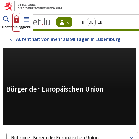
Zum Hauptmenü
Zum Inhalt
Guichet.lu
Français
Deutsch
English
Changer
Suchen
Sich einloggen
Menü
Haupt-
-
d'espace
Bürger
-
Aufenthalt von mehr als 90 Tagen in Luxemburg
Menu
bürger
actif
Bürger der Europäischen Union
Rubrique : Bürger der Europäischen Union