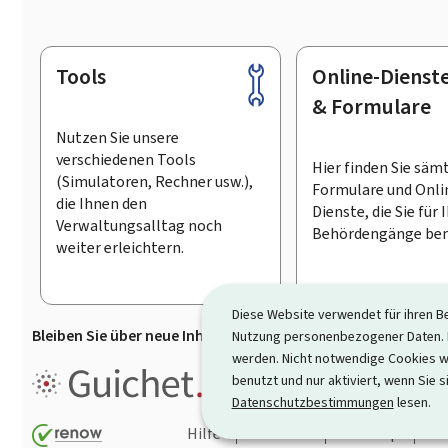
Tools
Online-Dienst
Footer
& Formulare
Nutzen Sie unsere
verschiedenen Tools
Hier finden Sie säm
(Simulatoren, Rechner usw.),
Formulare und Onli
die Ihnen den
Dienste, die Sie für 
Verwaltungsalltag noch
Behördengänge ben
weiter erleichtern.
Diese Website verwendet für ihren B
Bleiben Sie über neue Inhalte auf Guichet.lu informiert
D
Nutzung personenbezogener Daten. D
werden. Nicht notwendige Cookies w
Guichet.lu ist ein
Informationsp
benutzt und nur aktiviert, wenn Sie s
Informationen, Behördengängen
Datenschutzbestimmungen
lesen.
Hilfe
Kontakt
Sitemap
Ba