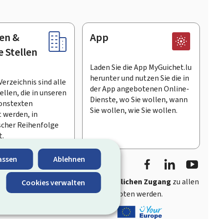
en &
App
e Stellen
Laden Sie die App MyGuichet.lu
herunter und nutzen Sie die in
Verzeichnis sind alle
der App angebotenen Online-
llen, die in unseren
Dienste, wo Sie wollen, wann
onstexten
Sie wollen, wie Sie wollen.
 werden, in
scher Reihenfolge
t.
Facebook
LinkedIn
Youtu
assen
Ablehnen
ährt
schnellen und benutzerfreundlichen Zugang
zu allen
Cookies verwalten
entlichen Stellen Luxemburgs angeboten werden.
s