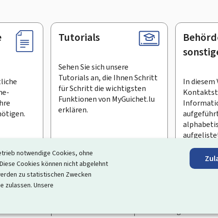
e
Tutorials
Behörd
sonstig
Sehen Sie sich unsere
Tutorials an, die Ihnen Schritt
tliche
In diesem 
für Schritt die wichtigsten
ne-
Kontaktste
Funktionen von MyGuichet.lu
Ihre
Informati
erklären.
ötigen.
aufgeführt
alphabeti
aufgeliste
etrieb notwendige Cookies, ohne
Zul
en Newsletter abonnieren
iese Cookies können nicht abgelehnt
erden zu statistischen Zwecken
ortal, das Ihre Interaktion mit dem Staat vereinfacht
. Es gew
ie zulassen. Unsere
 und Dienstleistungen, die von den Behörden und sonstigen öff
rrierefreiheit
Rechtliche Hinweise
Verwaltung der Cookie