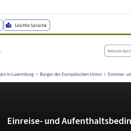
Zum Hauptmenü
Zum Inhalt
Leichte Sprache
Website
e
durchsuche
gen in Luxemburg
Bürger der Europäischen Union
Einreise- 
Einreise- und Aufenthaltsbed