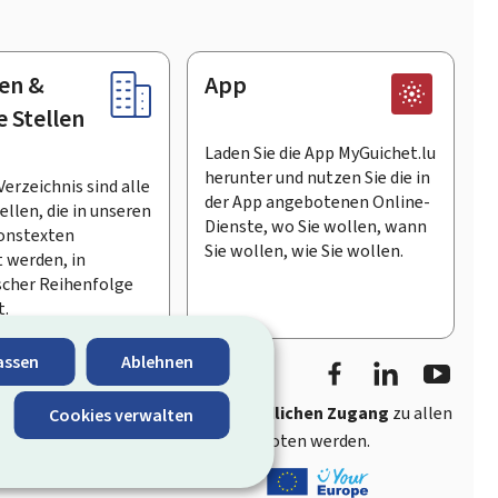
en &
App
e Stellen
Laden Sie die App MyGuichet.lu
herunter und nutzen Sie die in
Verzeichnis sind alle
der App angebotenen Online-
llen, die in unseren
Dienste, wo Sie wollen, wann
onstexten
Sie wollen, wie Sie wollen.
 werden, in
scher Reihenfolge
t.
Facebook
LinkedIn
Youtu
assen
Ablehnen
ährt
schnellen und benutzerfreundlichen Zugang
zu allen
Cookies verwalten
entlichen Stellen Luxemburgs angeboten werden.
s