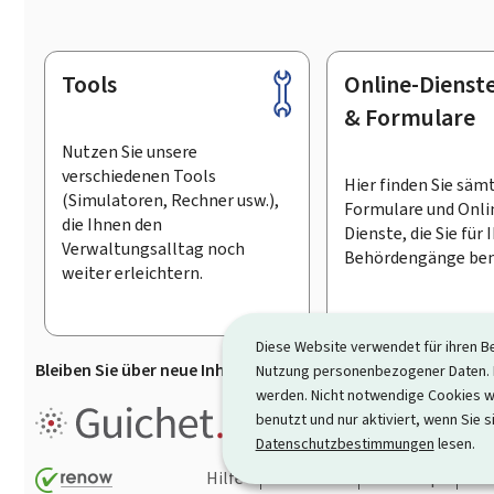
Tools
Online-Dienst
Footer
& Formulare
Nutzen Sie unsere
verschiedenen Tools
Hier finden Sie säm
(Simulatoren, Rechner usw.),
Formulare und Onli
die Ihnen den
Dienste, die Sie für 
Verwaltungsalltag noch
Behördengänge ben
weiter erleichtern.
Diese Website verwendet für ihren B
Bleiben Sie über neue Inhalte auf Guichet.lu informiert
D
Nutzung personenbezogener Daten. D
werden. Nicht notwendige Cookies w
Guichet.lu ist ein
Informationsp
benutzt und nur aktiviert, wenn Sie s
Informationen, Behördengängen
Datenschutzbestimmungen
lesen.
Hilfe
Kontakt
Sitemap
Ba