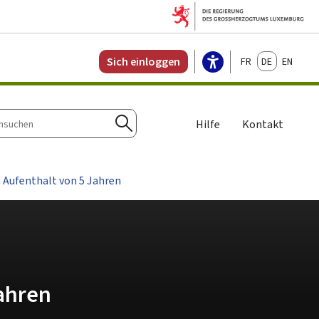
Français
Deutsch
English
Sich einloggen
Hilfe
Kontakt
n
Suchen
 Aufenthalt von 5 Jahren
ahren