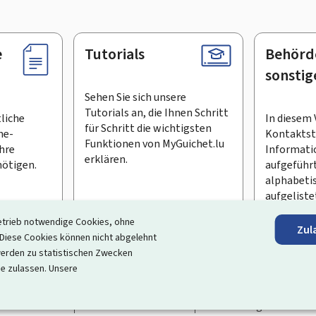
e
Tutorials
Behörd
sonstig
Sehen Sie sich unsere
Tutorials an, die Ihnen Schritt
tliche
In diesem 
für Schritt die wichtigsten
ne-
Kontaktste
Funktionen von MyGuichet.lu
Ihre
Informati
erklären.
ötigen.
aufgeführt
alphabeti
aufgeliste
etrieb notwendige Cookies, ohne
Zul
en Newsletter abonnieren
iese Cookies können nicht abgelehnt
erden zu statistischen Zwecken
ortal, das Ihre Interaktion mit dem Staat vereinfacht
. Es gew
ie zulassen. Unsere
 und Dienstleistungen, die von den Behörden und sonstigen öff
rrierefreiheit
Rechtliche Hinweise
Verwaltung der Cookie