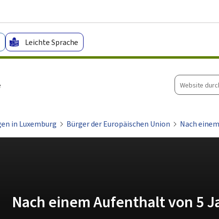
Zum Hauptmenü
Zum Inhalt
Leichte Sprache
Website
e
durchsuche
gen in Luxemburg
Bürger der Europäischen Union
Nach einem
Nach einem Aufenthalt von 5 J