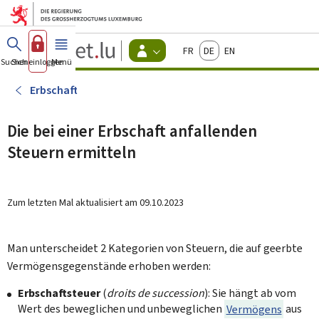
Zum Hauptmenü
Zum Inhalt
Guichet.lu
Français
Deutsch
English
Changer
Suchen
Sich einloggen
Menü
Haupt-
-
d'espace
Bürger
-
Erbschaft
Menu
bürger
actif
Die bei einer Erbschaft anfallenden
Steuern ermitteln
Zum letzten Mal aktualisiert am
09.10.2023
Man unterscheidet 2 Kategorien von Steuern, die auf geerbte
Vermögensgegenstände erhoben werden:
Erbschaftsteuer
(
droits de succession
): Sie hängt ab vom
Wert des beweglichen und unbeweglichen
Vermögens
aus