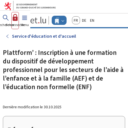
Aller au menu principal
Aller au contenu
Guichet.lu
Français
Deutsch
English
Changer
echercher
Se connecter
Menu
principal
-
d'espace
Entreprises
-
Service d'éducation et d'accueil
Menu
entreprises
actif
Plattform’ : Inscription à une formation
du dispositif de développement
professionnel pour les secteurs de l’aide à
l’enfance et à la famille (AEF) et de
l’éducation non formelle (ENF)
Dernière modification le
30.10.2025