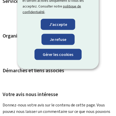
Services en ligne et formulaires
et seront activés uniquement si vous les
acceptez. Consulter notre
politique de
confidentialité
.
J'accepte
Organismes de contact
Je refuse
Gérer les cookies
Démarches et liens associés
Votre avis nous intéresse
Donnez-nous votre avis sur le contenu de cette page. Vous
pouvez nous laisser un commentaire sur ce que nous pouvons