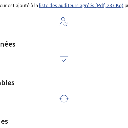
ur est ajouté à la
liste des auditeurs agréés (Pdf, 287 Ko)
pu
rnées
ables
ues