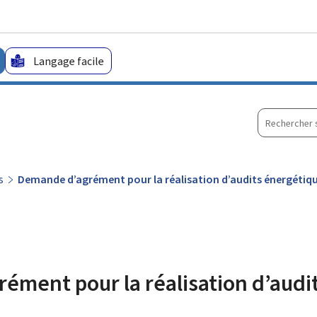
Aller au menu principal
Aller au contenu
Langage facile
Recherche
sur
le
site
s
Demande d’agrément pour la réalisation d’audits énergétiq
ment pour la réalisation d’audi