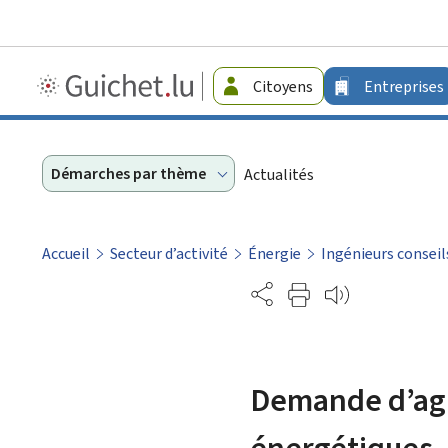
Guichet.lu
Citoyens
Entreprises
-
Entreprises
Démarches par thème
Actualités
Accueil
Secteur d’activité
Énergie
Ingénieurs conseil
Partage
Demande d’agré
énergétiques