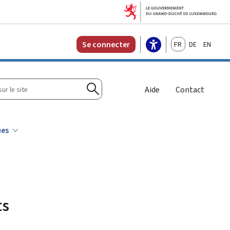
Français
Deutsch
English
Se connecter
r
Aide
Contact
Rechercher
ues
ts