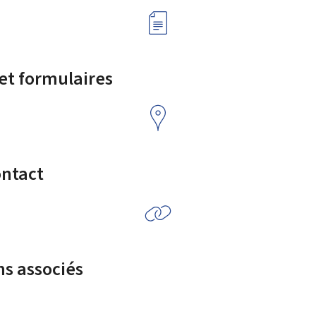
 et formulaires
ontact
ns associés