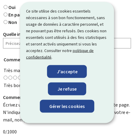
Oui
Ce site utilise des cookies essentiels
En partie
nécessaires à son bon fonctionnement, sans
Non
usage de données à caractère personnel, et
ne pouvant pas être refusés. Des cookies non
Quelle information cherchiez-vous ?
essentiels sont utilisés à des fins statistiques
et seront activés uniquement si vous les
acceptez. Consulter notre
politique de
confidentialité
.
Comment évaluez-vous cette page ?
*
Très mauvaise
J'accepte
Très bonne
Je refuse
Comment pouvons-nous l'améliorer ?
Écrivez un commentaire et aidez-nous à améliorer cette page.
Gérer les cookies
N'indiquez pas d'informations personnelles telles que votre e-
mail, nom, numéro de téléphone, etc.
0/1000