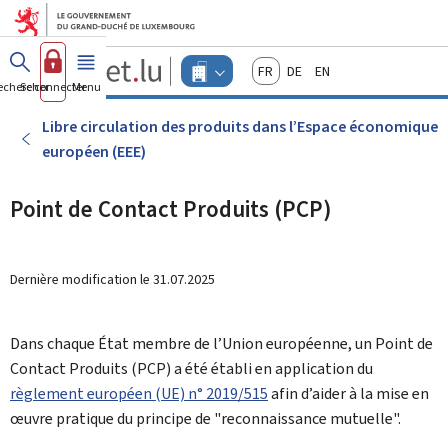
Aller au menu principal
Aller au contenu
Guichet.lu
Français
Deutsch
English
Changer
echercher
Se connecter
Menu
principal
-
d'espace
Entreprises
-
Libre circulation des produits dans l’Espace économique
Menu
européen (EEE)
entreprises
actif
Point de Contact Produits (PCP)
Dernière modification le
31.07.2025
Dans chaque État membre de l’Union européenne, un Point de
Contact Produits (PCP) a été établi en application du
règlement européen (UE) n° 2019/515
afin d’aider à la mise en
œuvre pratique du principe de "reconnaissance mutuelle".