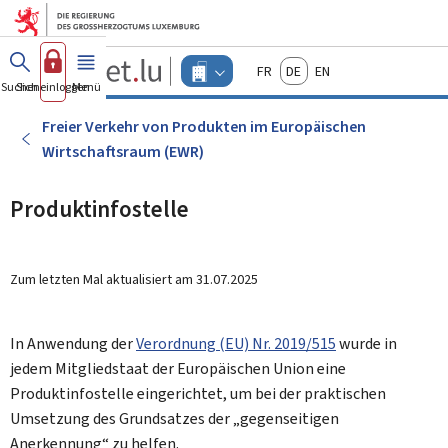
Zum Hauptmenü
Zum Inhalt
Guichet.lu
Français
Deutsch
English
Changer
Suchen
Sich einloggen
Menü
Haupt-
-
d'espace
Unternehmen
-
Freier Verkehr von Produkten im Europäischen
Menu
Wirtschaftsraum (EWR)
unternehmen
actif
Produktinfostelle
Zum letzten Mal aktualisiert am
31.07.2025
In Anwendung der
Verordnung (EU) Nr. 2019/515
wurde in
jedem Mitgliedstaat der Europäischen Union eine
Produktinfostelle eingerichtet, um bei der praktischen
Umsetzung des Grundsatzes der „gegenseitigen
Anerkennung“ zu helfen.