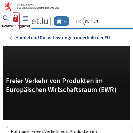
Zum Hauptmenü
Zum Inhalt
Guichet.lu
Français
Deutsch
English
Changer
Suchen
Sich einloggen
Menü
Haupt-
-
d'espace
Unternehmen
-
Handel und Dienstleistungen innerhalb der EU
Menu
unternehmen
actif
Freier Verkehr von Produkten im
Europäischen Wirtschaftsraum (EWR)
Rubrique : Freier Verkehr von Produkten im