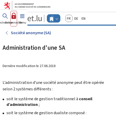
Aller au menu principal
Aller au contenu
Guichet.lu
Français
Deutsch
English
Changer
echercher
Se connecter
Menu
principal
-
d'espace
Entreprises
-
Société anonyme (SA)
Menu
entreprises
actif
Administration d'une SA
Dernière modification le
27.06.2018
L’administration d’une société anonyme peut être opérée
selon 2 systèmes différents :
soit le système de gestion traditionnel à
conseil
d’administration
;
soit le système de gestion dualiste composé :