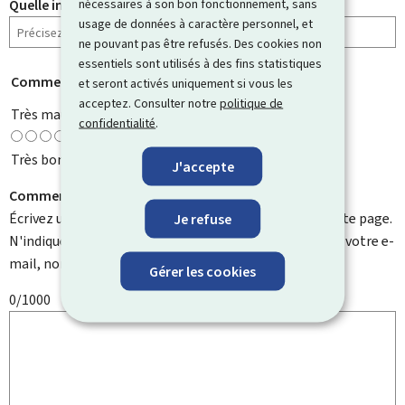
nécessaires à son bon fonctionnement, sans
Quelle information cherchiez-vous ?
usage de données à caractère personnel, et
ne pouvant pas être refusés. Des cookies non
essentiels sont utilisés à des fins statistiques
Comment évaluez-vous cette page ?
*
et seront activés uniquement si vous les
acceptez. Consulter notre
politique de
Très mauvaise
confidentialité
.
Très bonne
J'accepte
Comment pouvons-nous l'améliorer ?
Écrivez un commentaire et aidez-nous à améliorer cette page.
Je refuse
N'indiquez pas d'informations personnelles telles que votre e-
mail, nom, numéro de téléphone, etc.
Gérer les cookies
0/1000