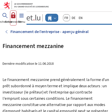
Aller au menu principal
Aller au contenu
Guichet.lu
Français
Deutsch
English
Changer
echercher
Se connecter
Menu
principal
-
d'espace
Entreprises
-
Financement de l’entreprise - aperçu général
Menu
entreprises
actif
Financement mezzanine
Dernière modification le
11.06.2018
Le financement mezzanine prend généralement la forme d’un
prêt subordonné à moyen terme et implique deux acteurs : un
investisseur (le prêteur) et l’entreprise qui contracte
l'emprunt sous certaines conditions. Le financement
mezzanine constitue une alternative par rapport aux modes
d'emprunt habituels et le capital emprunté peut se présenter