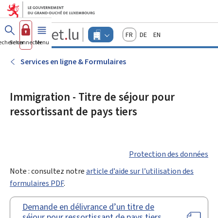
Aller au menu principal
Aller au contenu
Guichet.lu
Français
Deutsch
English
Changer
echercher
Se connecter
Menu
principal
-
d'espace
Entreprises
-
Services en ligne & Formulaires
Menu
entreprises
actif
Immigration - Titre de séjour pour
ressortissant de pays tiers
Protection des données
Note : consultez notre
article d’aide sur l’utilisation des
formulaires PDF
.
Demande en délivrance d’un titre de
séjour pour ressortissant de pays tiers