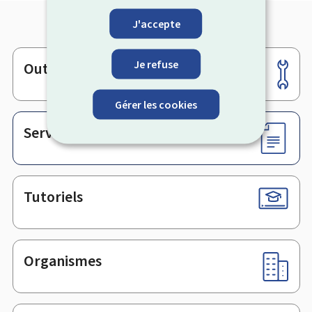
J'accepte
Je refuse
Outils
Pied
de
Gérer les cookies
page
Services en ligne & Formulaires
Tutoriels
Organismes