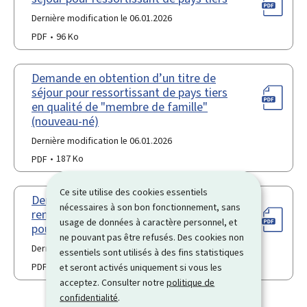
Dernière modification le 06.01.2026
PDF
96 Ko
Demande en obtention d’un titre de
séjour pour ressortissant de pays tiers
en qualité de "membre de famille"
(nouveau-né)
Dernière modification le 06.01.2026
PDF
187 Ko
Ce site utilise des cookies essentiels
Demande en délivrance d’un
nécessaires à son bon fonctionnement, sans
remplacement d’un titre de séjour
usage de données à caractère personnel, et
pour ressortissant de pays tiers
ne pouvant pas être refusés. Des cookies non
Dernière modification le 06.01.2026
essentiels sont utilisés à des fins statistiques
PDF
93 Ko
et seront activés uniquement si vous les
acceptez. Consulter notre
politique de
confidentialité
.