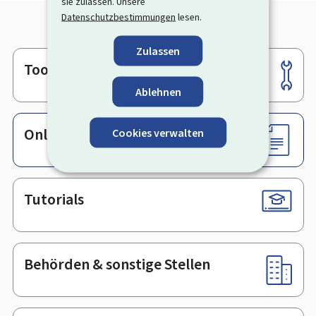
sie zulassen. Unsere
Datenschutzbestimmungen
lesen.
Zulassen
Tools
Footer
Ablehnen
Online-Dienste & Formulare
Cookies verwalten
Tutorials
Behörden & sonstige Stellen