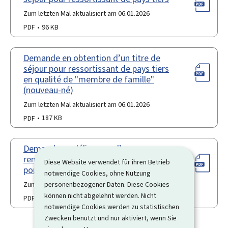
Zum letzten Mal aktualisiert am 06.01.2026
PDF
96 KB
Demande en obtention d’un titre de
séjour pour ressortissant de pays tiers
en qualité de "membre de famille"
(nouveau-né)
Zum letzten Mal aktualisiert am 06.01.2026
PDF
187 KB
Demande en délivrance d’un
remplacement d’un titre de séjour
Diese Website verwendet für ihren Betrieb
pour ressortissant de pays tiers
notwendige Cookies, ohne Nutzung
personenbezogener Daten. Diese Cookies
Zum letzten Mal aktualisiert am 06.01.2026
können nicht abgelehnt werden. Nicht
PDF
93 KB
notwendige Cookies werden zu statistischen
Zwecken benutzt und nur aktiviert, wenn Sie