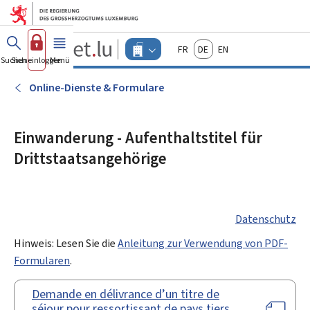
Zum Hauptmenü
Zum Inhalt
Guichet.lu
Français
Deutsch
English
Changer
Suchen
Sich einloggen
Menü
Haupt-
-
d'espace
Unternehmen
-
Online-Dienste & Formulare
Menu
unternehmen
actif
Einwanderung - Aufenthaltstitel für
Drittstaatsangehörige
Datenschutz
Hinweis: Lesen Sie die
Anleitung zur Verwendung von PDF-
Formularen
.
Demande en délivrance d’un titre de
séjour pour ressortissant de pays tiers