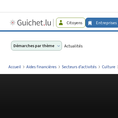
Guichet.lu
Citoyens
Entreprises
-
Entreprises
Démarches par thème
Actualités
Accueil
Aides financières
Secteurs d’activités
Culture