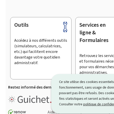
Outils
Services en
Pied
de
ligne &
page
Formulaires
Accédez à nos différents outils
(simulateurs, calculatrices,
etc.) qui facilitent encore
Retrouvez les servic
davantage votre quotidien
et formulaires néce
administratif.
pour vos démarches
administratives.
Ce site utilise des cookies essentie
Restez informé des dernières actualités de Guichet.lu
S’
fonctionnement, sans usage de donné
pouvant pas être refusés. Des cookie
Guichet.lu est un ensemble de p
fins statistiques et seront activés u
démarches administratives
.
Consulter notre
politique de confiden
Aide
Contact
Plan du site