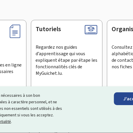
Tutoriels
Organi
Regardez nos guides
Consultez 
d’apprentissage qui vous
alphabéti
expliquent étape par étape les
de contac
es en ligne
fonctionnalités clés de
nos fiches 
ssaires
MyGuichet.lu.
ls nécessaires à son bon
J'ac
inscrire à la newsletter
es à caractère personnel, et ne
s non essentiels sont utilisés à des
ages Internet qui vous aide à
échanger avec l’État
et qui et vous
niquement si vous les acceptez.
tialité
.
Accessibilité
Aspects légaux
Gestion des cookies