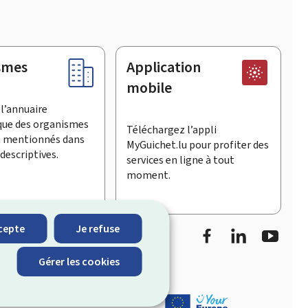
smes
Application
mobile
l’annuaire
que des organismes
Téléchargez l’appli
t mentionnés dans
MyGuichet.lu pour profiter des
descriptives.
services en ligne à tout
moment.
Facebook
LinkedIn
Youtu
cepte
Je refuse
informe sur les
Gérer les cookies