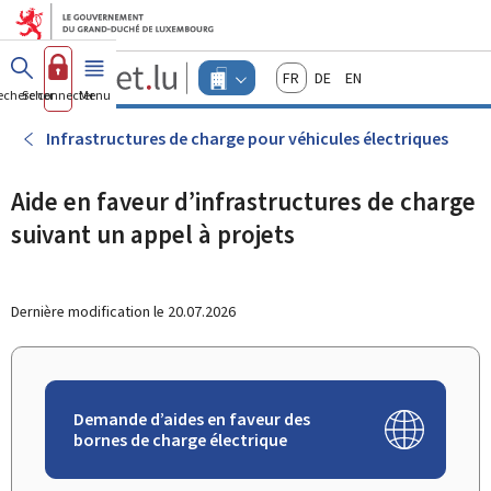
Aller au menu principal
Aller au contenu
Guichet.lu
Français
Deutsch
English
Changer
echercher
Se connecter
Menu
principal
-
d'espace
Entreprises
-
Infrastructures de charge pour véhicules électriques
Menu
entreprises
actif
Aide en faveur d’infrastructures de charge
suivant un appel à projets
Dernière modification le
20.07.2026
Demande d’aides en faveur des
bornes de charge électrique