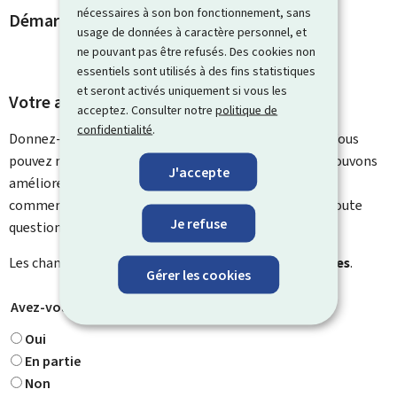
nécessaires à son bon fonctionnement, sans
Démarches et liens associés
usage de données à caractère personnel, et
ne pouvant pas être refusés. Des cookies non
essentiels sont utilisés à des fins statistiques
et seront activés uniquement si vous les
Votre avis nous intéresse
acceptez. Consulter notre
politique de
confidentialité
.
Donnez-nous votre avis sur le contenu de cette page. Vous
pouvez nous laisser un commentaire sur ce que nous pouvons
J'accepte
améliorer. Vous ne recevrez pas de réponse à votre
commentaire. Utilisez le formulaire de contact pour toute
Je refuse
question particulière.
Les champs marqués d’une étoile (
*
) sont
obligatoires
.
Gérer les cookies
Avez-vous trouvé ce que vous cherchiez ?
*
Oui
En partie
Non