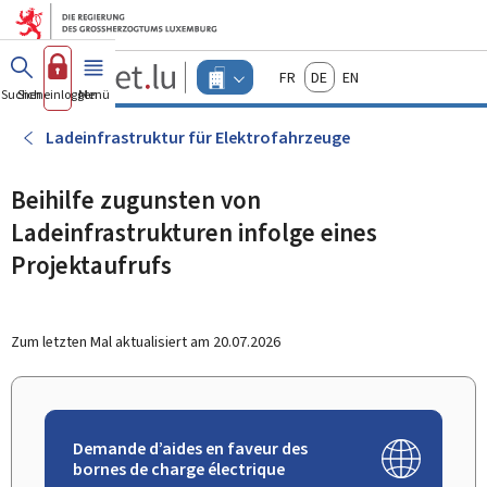
Zum Hauptmenü
Zum Inhalt
Guichet.lu
Français
Deutsch
English
Changer
Suchen
Sich einloggen
Menü
Haupt-
-
d'espace
Unternehmen
-
Ladeinfrastruktur für Elektrofahrzeuge
Menu
unternehmen
actif
Beihilfe zugunsten von
Ladeinfrastrukturen infolge eines
Projektaufrufs
Zum letzten Mal aktualisiert am
20.07.2026
Demande d’aides en faveur des
bornes de charge électrique