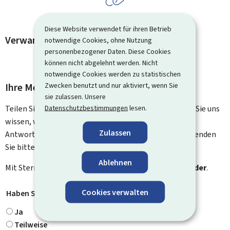
Diese Website verwendet für ihren Betrieb
Verwandte Vorgänge und Links
notwendige Cookies, ohne Nutzung
personenbezogener Daten. Diese Cookies
können nicht abgelehnt werden. Nicht
notwendige Cookies werden zu statistischen
Zwecken benutzt und nur aktiviert, wenn Sie
Ihre Meinung interessiert uns
sie zulassen. Unsere
Datenschutzbestimmungen
lesen.
Teilen Sie uns Ihre Meinung zu dieser Seite mit. Lassen Sie uns
wissen, was wir verbessern können. Sie erhalten keine
Zulassen
Antwort auf Ihr Feedback. Für spezifische Fragen verwenden
Sie bitte das Kontaktformular.
Ablehnen
Mit Stern gekennzeichnete Felder (
*
) sind
Pflichtfelder
.
Cookies verwalten
Haben Sie gefunden, wonach Sie gesucht haben?
*
Ja
Teilweise