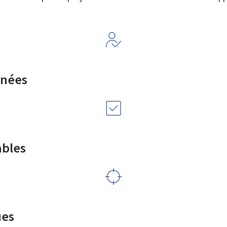
rnées
ables
ues