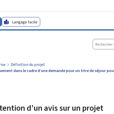
Aller au menu principal
Aller au contenu
Langage facile
Recherche
sur
le
site
rise
Définition du projet
sement dans le cadre d’une demande pour un titre de séjour pour 
ntion d’un avis sur un projet