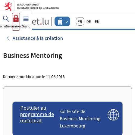
Aller au menu principal
Aller au contenu
Guichet.lu
Français
Deutsch
English
Changer
echercher
Se connecter
Menu
principal
-
d'espace
Entreprises
-
Assistance à la création
Menu
entreprises
actif
Business Mentoring
Dernière modification le
11.06.2018
Postuler au
sur le site de
programme de
Business Mentoring
mentorat
Luxembourg