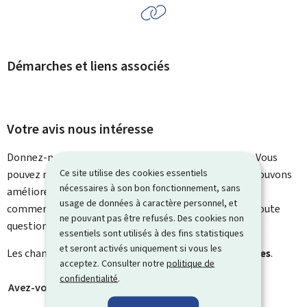
Démarches et liens associés
Votre avis nous intéresse
Donnez-nous votre avis sur le contenu de cette page. Vous
Ce site utilise des cookies essentiels
pouvez nous laisser un commentaire sur ce que nous pouvons
nécessaires à son bon fonctionnement, sans
améliorer. Vous ne recevrez pas de réponse à votre
usage de données à caractère personnel, et
commentaire. Utilisez le formulaire de contact pour toute
ne pouvant pas être refusés. Des cookies non
question particulière.
essentiels sont utilisés à des fins statistiques
et seront activés uniquement si vous les
Les champs marqués d’une étoile (
*
) sont
obligatoires
.
acceptez. Consulter notre
politique de
confidentialité
.
Avez-vous trouvé ce que vous cherchiez ?
*