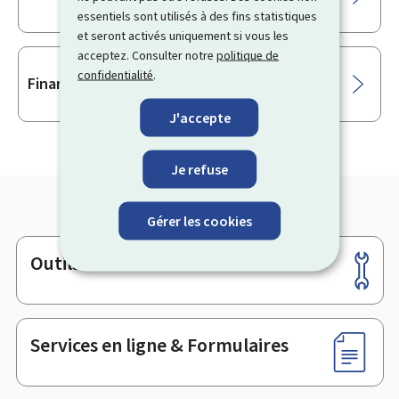
essentiels sont utilisés à des fins statistiques
et seront activés uniquement si vous les
acceptez. Consulter notre
politique de
confidentialité
.
Financement mezzanine
J'accepte
Je refuse
Gérer les cookies
Outils
Pied
de
page
Services en ligne & Formulaires