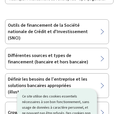
Outils de financement de la Société
Sous-
nationale de Crédit et d'Investissement
rubriques
(SNCI)
Différentes sources et types de
financement (bancaire et hors bancaire)
Définir les besoins de l'entreprise et les
solutions bancaires appropriées
(illustrations à l'aide d'un bilan)
Ce site utilise des cookies essentiels
nécessaires à son bon fonctionnement, sans
usage de données à caractère personnel, et
Crowdfunding
ne pouvant pas être refusés. Des cookies non