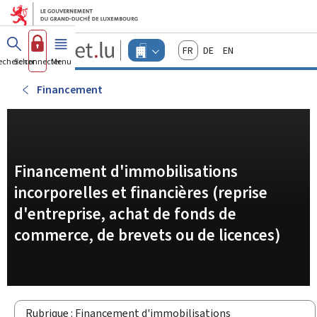
Aller au menu principal
Aller au contenu
Guichet.lu
Français
Deutsch
English
Changer
echercher
Se connecter
Menu
principal
-
d'espace
Entreprises
-
Financement
Menu
entreprises
actif
Financement d'immobilisations
incorporelles et financières (reprise
d'entreprise, achat de fonds de
commerce, de brevets ou de licences)
Rubrique : Financement d'immobilisations