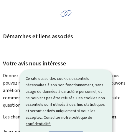
Démarches et liens associés
Votre avis nous intéresse
Donnez-nous votre avis sur le contenu de cette page. Vous
Ce site utilise des cookies essentiels
pouvez nous laisser un commentaire sur ce que nous pouvons
nécessaires à son bon fonctionnement, sans
améliorer. Vous ne recevrez pas de réponse à votre
usage de données à caractère personnel, et
commentaire. Utilisez le formulaire de contact pour toute
ne pouvant pas être refusés. Des cookies non
essentiels sont utilisés à des fins statistiques
question particulière.
et seront activés uniquement si vous les
Les champs marqués d’une étoile (
*
) sont
obligatoires
.
acceptez. Consulter notre
politique de
confidentialité
.
Avez-vous trouvé ce que vous cherchiez ?
*