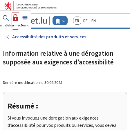
Aller au menu principal
Aller au contenu
Guichet.lu
Français
Deutsch
English
Changer
echercher
Se connecter
Menu
principal
-
d'espace
Entreprises
-
Accessibilité des produits et services
Menu
entreprises
actif
Information relative à une dérogation
supposée aux exigences d’accessibilité
Dernière modification le
30.06.2025
Résumé :
Si vous invoquez une dérogation aux exigences
d’accessibilité pour vos produits ou services, vous devez