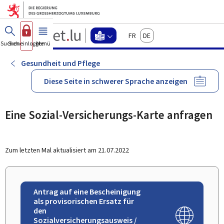
Zum Hauptmenü
Zum Inhalt
Guichet.lu
Français
Deutsch
Changer
Suchen
Sich einloggen
Menü
Haupt-
-
d'espace
Leichte
-
Gesundheit und Pflege
Menu
Sprache
leichte
Diese Seite in schwerer Sprache anzeigen
sprache
actif
Eine Sozial-Versicherungs-Karte anfragen
Zum letzten Mal aktualisiert am
21.07.2022
Antrag auf eine Bescheinigung
als provisorischen Ersatz für
den
Sozialversicherungsausweis /