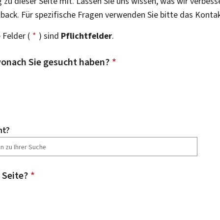
g zu dieser Seite mit. Lassen Sie uns wissen, was wir verbess
dback. Für spezifische Fragen verwenden Sie bitte das Konta
 Felder (
*
) sind
Pflichtfelder
.
onach Sie gesucht haben?
*
ht?
 Seite?
*