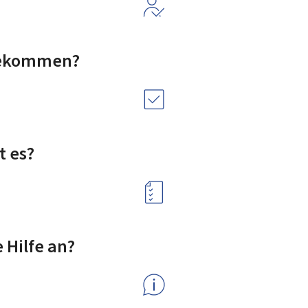
bekommen?
t es?
 Hilfe an?