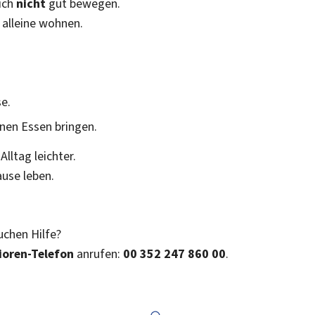
sich
nicht
gut bewegen.
 alleine wohnen.
e.
Ihnen Essen bringen.
lltag leichter.
ause leben.
uchen Hilfe?
ioren-Telefon
anrufen:
00 352 247 860 00
.