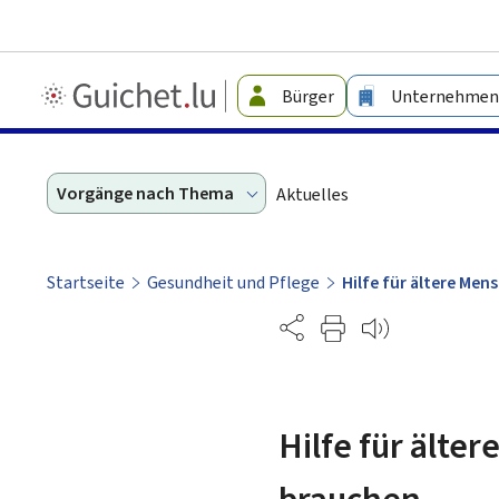
Guichet.lu
Bürger
Unternehmen
-
Leichte
Sprache
Vorgänge nach Thema
Aktuelles
Startseite
Gesundheit und Pflege
Hilfe für ältere Me
Partage
Hilfe für älte
brauchen