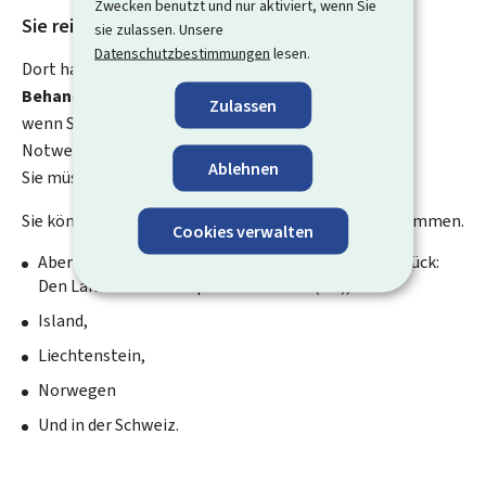
Zwecken benutzt und nur aktiviert, wenn Sie
Sie reisen ins Ausland?
sie zulassen. Unsere
Datenschutzbestimmungen
lesen.
Dort haben Sie auch das Recht auf
notwendige
Behandlungen
,
Zulassen
wenn Sie eine
Sozial-Versicherung
haben.
Notwendig heißt: Die Behandlung ist sehr wichtig.
Ablehnen
Sie müssen die Behandlung bekommen.
Sie können überall im Ausland eine Behandlung bekommen.
Cookies verwalten
Aber nur in diesen Ländern bekommen Sie Geld zurück:
Den Ländern der Europäischen Union (EU),
Island,
Liechtenstein,
Norwegen
Und in der Schweiz.