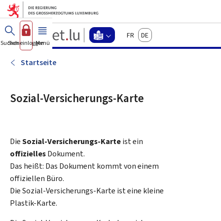
Zum Hauptmenü
Zum Inhalt
Guichet.lu
Français
Deutsch
Changer
Suchen
Sich einloggen
Menü
Haupt-
-
d'espace
Leichte
-
Startseite
Menu
Sprache
leichte
sprache
Sozial-Versicherungs-Karte
actif
Die
Sozial-Versicherungs-Karte
ist ein
offizielles
Dokument.
Das heißt: Das Dokument kommt von einem
offiziellen Büro.
Die Sozial-Versicherungs-Karte ist eine kleine
Plastik-Karte.