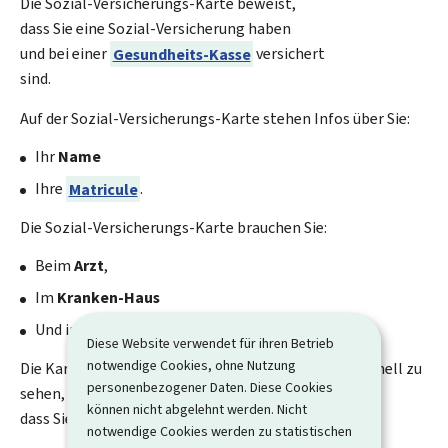
Die Sozial-Versicherungs-Karte beweist,
dass Sie eine Sozial-Versicherung haben
und bei einer
Gesundheits-Kasse
versichert
sind.
Auf der Sozial-Versicherungs-Karte stehen Infos über Sie:
Ihr
Name
Ihre
Matricule
.
Die Sozial-Versicherungs-Karte brauchen Sie:
Beim
Arzt
,
Im
Kranken-Haus
Und in der
Apotheke
.
Diese Website verwendet für ihren Betrieb
notwendige Cookies, ohne Nutzung
Die Karte hilft dem Arzt oder dem Kranken-Haus schnell zu
personenbezogener Daten. Diese Cookies
sehen,
können nicht abgelehnt werden. Nicht
dass Sie eine
Sozial-Versicherung
haben.
notwendige Cookies werden zu statistischen