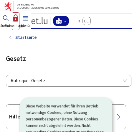
Zum Hauptmenü
Zum Inhalt
Guichet.lu
Français
Deutsch
Changer
Suchen
Sich einloggen
Menü
Haupt-
-
d'espace
Leichte
-
Startseite
Menu
Sprache
leichte
sprache
Gesetz
actif
Rubrique : Gesetz
Diese Website verwendet für ihren Betrieb
notwendige Cookies, ohne Nutzung
Unterrubriken
Hilfe für Menschen mit zu vielen Schulden
personenbezogener Daten. Diese Cookies
können nicht abgelehnt werden. Nicht
notwendige Cookies werden zu statistischen