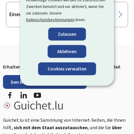
Zwecken benutzt und nur aktiviert, wenn Sie
sie zulassen. Unsere
Einen Teil aus dem Straf-Register anfragen
Datenschutzbestimmungen
lesen.
Zulassen
Ablehnen
Erhalten Sie die neuesten Infos von Guichet.lu per E-Mail
Cookies verwalten
Footer
Den Newsletter abonnieren
Facebook
LinkedIn
YouTube
Guichet.lu ist eine Sammlung von Internet-Seiten, die Ihnen
hilft,
sich mit dem Staat auszutauschen
, und die Sie
über