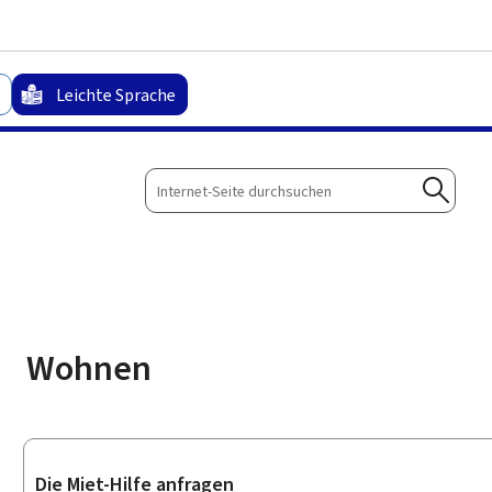
Zum Hauptmenü
Zum Inhalt
Leichte Sprache
Internet-
Seite
Suche
durchsuchen
Wohnen
Unterrubriken
Die Miet-Hilfe anfragen