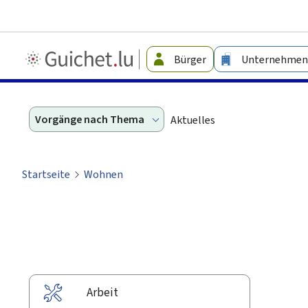
Guichet.lu
Bürger
Unternehmen
-
Leichte
Sprache
Vorgänge nach Thema
Aktuelles
Startseite
Wohnen
Arbeit