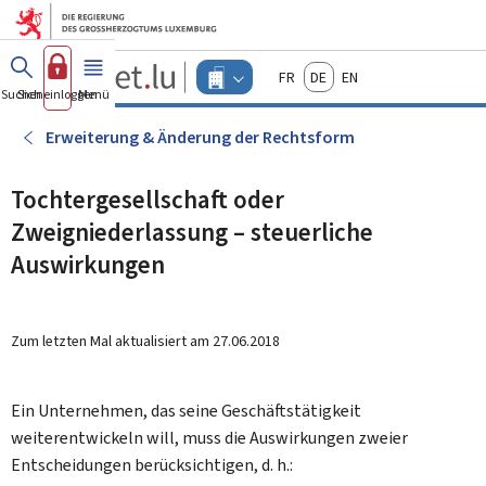
Zum Hauptmenü
Zum Inhalt
Guichet.lu
Français
Deutsch
English
Changer
Suchen
Sich einloggen
Menü
Haupt-
-
d'espace
Unternehmen
-
Erweiterung & Änderung der Rechtsform
Menu
unternehmen
actif
Tochtergesellschaft oder
Zweigniederlassung – steuerliche
Auswirkungen
Zum letzten Mal aktualisiert am
27.06.2018
Ein Unternehmen, das seine Geschäftstätigkeit
weiterentwickeln will, muss die Auswirkungen zweier
Entscheidungen berücksichtigen, d. h.: