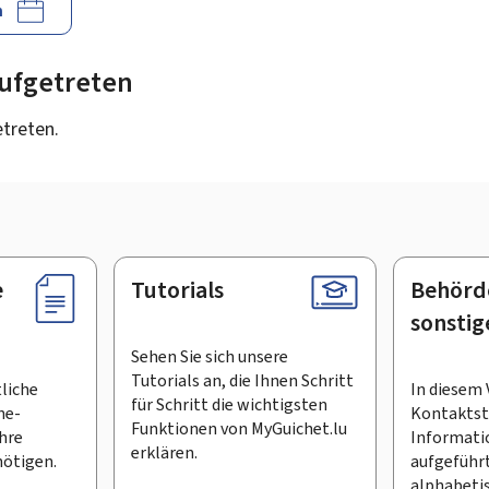
n
 aufgetreten
etreten.
e
Tutorials
Behörd
sonstig
Sehen Sie sich unsere
Tutorials an, die Ihnen Schritt
tliche
In diesem 
für Schritt die wichtigsten
ne-
Kontaktste
Funktionen von MyGuichet.lu
Ihre
Informati
erklären.
ötigen.
aufgeführt
alphabeti