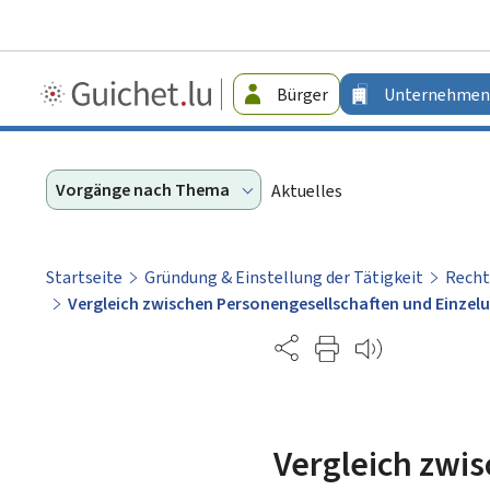
Guichet.lu
Bürger
Unternehmen
-
Unternehmen
Vorgänge nach Thema
Aktuelles
Startseite
Gründung & Einstellung der Tätigkeit
Rech
Vergleich zwischen Personengesellschaften und Einze
Partage
Vergleich zwi