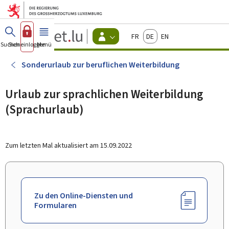
Zum Hauptmenü
Zum Inhalt
Guichet.lu
Français
Deutsch
English
Changer
Suchen
Sich einloggen
Menü
Haupt-
-
d'espace
Bürger
-
Sonderurlaub zur beruflichen Weiterbildung
Menu
bürger
actif
Urlaub zur sprachlichen Weiterbildung
(Sprachurlaub)
Zum letzten Mal aktualisiert am
15.09.2022
Zu den Online-Diensten und
Formularen