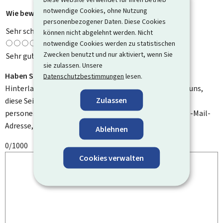
notwendige Cookies, ohne Nutzung
Wie bewerten Sie diese Seite?
*
personenbezogener Daten. Diese Cookies
Sehr schlecht
können nicht abgelehnt werden. Nicht
notwendige Cookies werden zu statistischen
Zwecken benutzt und nur aktiviert, wenn Sie
Sehr gut
sie zulassen. Unsere
Haben Sie Verbesserungsvorschläge?
Datenschutzbestimmungen
lesen.
Hinterlassen Sie uns einen Kommentar und helfen Sie uns,
Zulassen
diese Seite zu verbessern. Bitte geben Sie keine
personenbezogenen Daten an, wie zum Beispiel Ihre E-Mail-
Adresse, Ihren Namen oder Ihre Telefonnummer.
Ablehnen
0/1000
Cookies verwalten