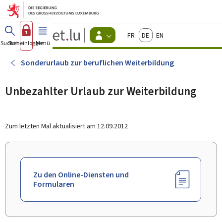
Zum Hauptmenü
Zum Inhalt
Guichet.lu
Français
Deutsch
English
Changer
Suchen
Sich einloggen
Menü
Haupt-
-
d'espace
Bürger
-
Sonderurlaub zur beruflichen Weiterbildung
Menu
bürger
actif
Unbezahlter Urlaub zur Weiterbildung
Zum letzten Mal aktualisiert am
12.09.2012
Zu den Online-Diensten und
Formularen