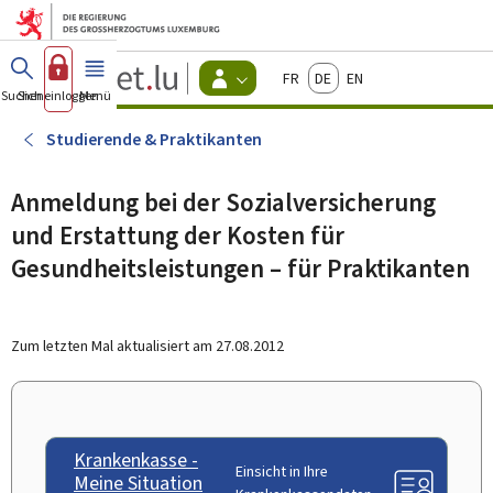
Zum Hauptmenü
Zum Inhalt
Guichet.lu
Français
Deutsch
English
Changer
Suchen
Sich einloggen
Menü
Haupt-
-
d'espace
Bürger
-
Studierende & Praktikanten
Menu
bürger
actif
Anmeldung bei der Sozialversicherung
und Erstattung der Kosten für
Gesundheitsleistungen – für Praktikanten
Zum letzten Mal aktualisiert am
27.08.2012
Krankenkasse -
Einsicht in Ihre
Meine Situation