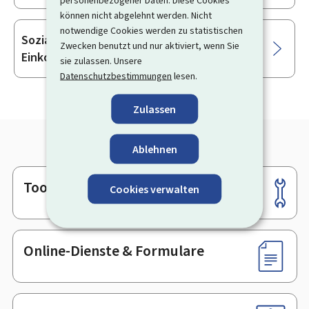
können nicht abgelehnt werden. Nicht
notwendige Cookies werden zu statistischen
Sozialversicherungs- und
Zwecken benutzt und nur aktiviert, wenn Sie
Einkommensnachweise
sie zulassen. Unsere
Datenschutzbestimmungen
lesen.
Zulassen
Ablehnen
Tools
Footer
Cookies verwalten
Online-Dienste & Formulare