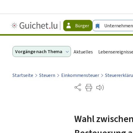
Guichet.lu
Bürger
Unternehmen
-
Bürger
Vorgänge nach Thema
Aktuelles
Lebensereigniss
Startseite
Steuern
Einkommensteuer
Steuererklär
Partage
Wahl zwischen
Besteuerung al