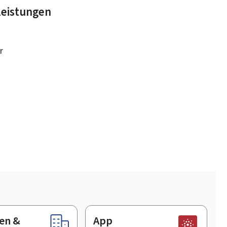
leistungen
r
en &
App