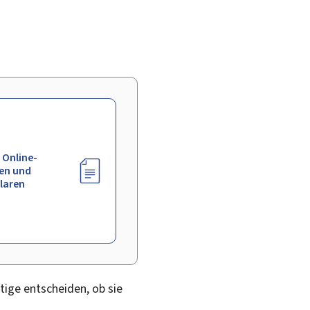
 Online-
en und
laren
tige entscheiden, ob sie