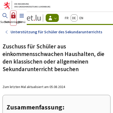
Zum Hauptmenü
Zum Inhalt
Guichet.lu
Français
Deutsch
English
Changer
Suchen
Sich einloggen
Menü
Haupt-
-
d'espace
Bürger
-
Unterstützung für Schüler des Sekundarunterrichts
Menu
bürger
actif
Zuschuss für Schüler aus
einkommensschwachen Haushalten, die
den klassischen oder allgemeinen
Sekundarunterricht besuchen
Zum letzten Mal aktualisiert am
05.08.2024
Zusammenfassung: