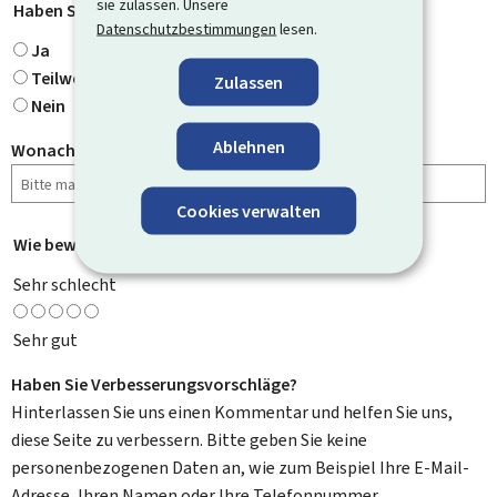
sie zulassen. Unsere
Haben Sie gefunden, wonach Sie gesucht haben?
*
Datenschutzbestimmungen
lesen.
Ja
Teilweise
Zulassen
Nein
Ablehnen
Wonach haben Sie gesucht?
Cookies verwalten
Wie bewerten Sie diese Seite?
*
Sehr schlecht
Sehr gut
Haben Sie Verbesserungsvorschläge?
Hinterlassen Sie uns einen Kommentar und helfen Sie uns,
diese Seite zu verbessern. Bitte geben Sie keine
personenbezogenen Daten an, wie zum Beispiel Ihre E-Mail-
Adresse, Ihren Namen oder Ihre Telefonnummer.