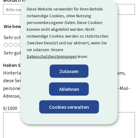
Wonach haben Sie gesucht?
Diese Website verwendet für ihren Betrieb
notwendige Cookies, ohne Nutzung
personenbezogener Daten. Diese Cookies
Wie bewerten Sie diese Seite?
*
können nicht abgelehnt werden. Nicht
notwendige Cookies werden zu statistischen
Sehr schlecht
Zwecken benutzt und nur aktiviert, wenn Sie
sie zulassen. Unsere
Sehr gut
Datenschutzbestimmungen
lesen.
Haben Sie Verbesserungsvorschläge?
Zulassen
Hinterlassen Sie uns einen Kommentar und helfen Sie uns,
diese Seite zu verbessern. Bitte geben Sie keine
personenbezogenen Daten an, wie zum Beispiel Ihre E-Mail-
Ablehnen
Adresse, Ihren Namen oder Ihre Telefonnummer.
Cookies verwalten
0/1000