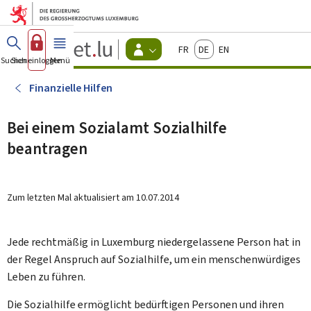
Zum Hauptmenü
Zum Inhalt
Guichet.lu
Français
Deutsch
English
Changer
Suchen
Sich einloggen
Menü
Haupt-
-
d'espace
Bürger
-
Finanzielle Hilfen
Menu
bürger
actif
Bei einem Sozialamt Sozialhilfe
beantragen
Zum letzten Mal aktualisiert am
10.07.2014
Jede rechtmäßig in Luxemburg niedergelassene Person hat in
der Regel Anspruch auf Sozialhilfe, um ein menschenwürdiges
Leben zu führen.
Die Sozialhilfe ermöglicht bedürftigen Personen und ihren