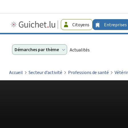
Guichet.lu
Citoyens
Entreprises
-
Entreprises
Démarches par thème
Actualités
Accueil
Secteur d’activité
Professions de santé
Vétéri