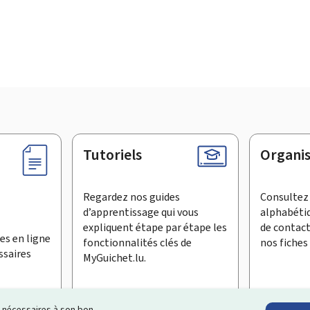
Tutoriels
Organi
Regardez nos guides
Consultez 
d’apprentissage qui vous
alphabéti
expliquent étape par étape les
de contac
es en ligne
fonctionnalités clés de
nos fiches 
ssaires
MyGuichet.lu.
ls nécessaires à son bon