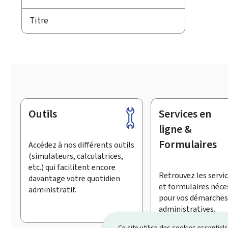
Titre
Outils
Services en
Pied
de
ligne &
page
Formulaires
Accédez à nos différents outils
(simulateurs, calculatrices,
etc.) qui facilitent encore
Retrouvez les servic
davantage votre quotidien
et formulaires néce
administratif.
pour vos démarches
administratives.
Ce site utilise des cookies essentie