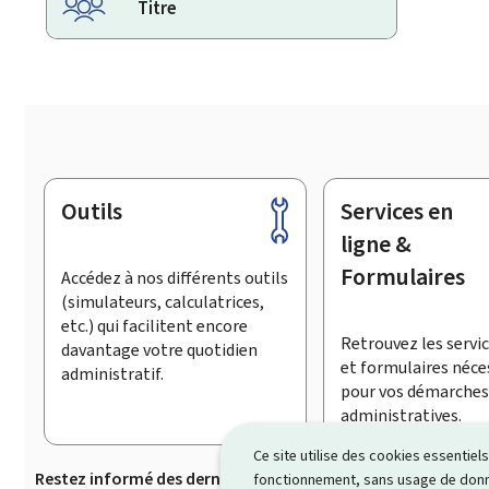
Titre
Outils
Services en
Pied
de
ligne &
page
Formulaires
Accédez à nos différents outils
(simulateurs, calculatrices,
etc.) qui facilitent encore
Retrouvez les servic
davantage votre quotidien
et formulaires néce
administratif.
pour vos démarches
administratives.
Ce site utilise des cookies essentie
Restez informé des dernières actualités de Guichet.lu
S’
fonctionnement, sans usage de donné