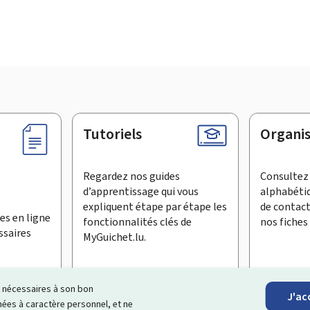
Tutoriels
Organi
Regardez nos guides
Consultez 
d’apprentissage qui vous
alphabéti
expliquent étape par étape les
de contac
es en ligne
fonctionnalités clés de
nos fiches 
ssaires
MyGuichet.lu.
ls nécessaires à son bon
J'ac
inscrire à la newsletter
es à caractère personnel, et ne