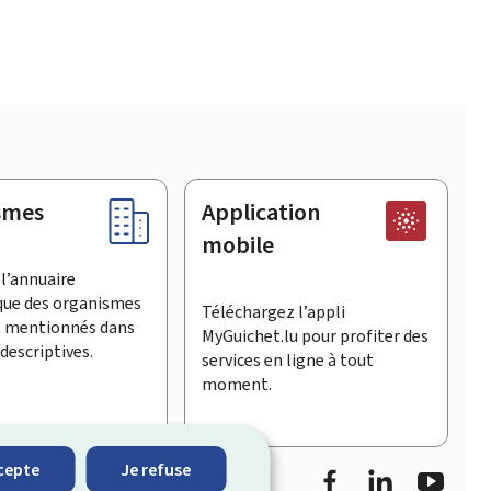
smes
Application
mobile
l’annuaire
que des organismes
Téléchargez l’appli
t mentionnés dans
MyGuichet.lu pour profiter des
descriptives.
services en ligne à tout
moment.
Facebook
LinkedIn
Youtu
cepte
Je refuse