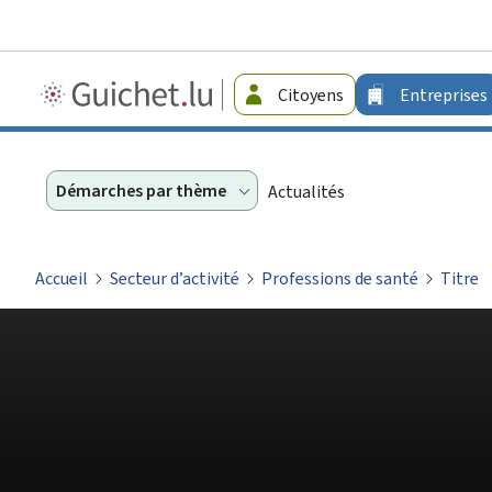
Guichet.lu
Citoyens
Entreprises
-
Entreprises
Démarches par thème
Actualités
Accueil
Secteur d’activité
Professions de santé
Titre