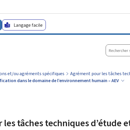
Aller au menu principal
Aller au contenu
Langage facile
Recherche
sur
le
site
tions et/ou agréments spécifiques
Agrément pour les tâches tech
ification dans le domaine de l’environnement humain – AEV
les tâches techniques d’étude e