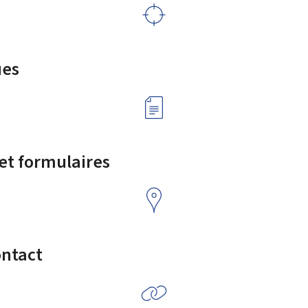
ues
 et formulaires
ontact