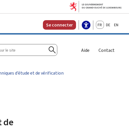
Français
Deutsch
English
Se connecter
r
Aide
Contact
Rechercher
niques d’étude et de vérification
t de