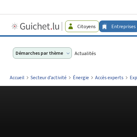
Guichet.lu
Citoyens
Entreprises
-
Entreprises
Démarches par thème
Actualités
Accueil
Secteur d’activité
Énergie
Accès experts
Exp